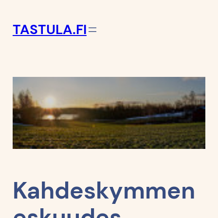
TASTULA.FI
Kahdeskymmen
eskuudes